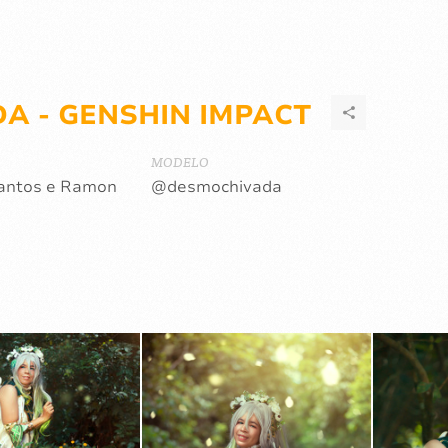
A - GENSHIN IMPACT
MODELO
Santos e Ramon
@desmochivada
s